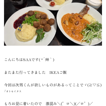
こんにちはSAAです( *´艸｀)
またまた行ってきました IKEAご飯
今回は次男くんが欲しいものがあるってことでヾ(≧▽≦)
ﾉ
オトモイタス
もろお昼に着いたので 激混み＼(゜ロ＼)(／ロ゜)／