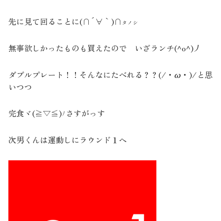
先に見て回ることに(∩´∀｀)∩
タノシ
無事欲しかったものも買えたので いざランチ(^o^)丿
ダブルプレート！！そんなにたべれる？？(/・ω・)/と思
いつつ
完食ヾ(≧▽≦)ﾉさすがっす
次男くんは運動しにラウンド１へ