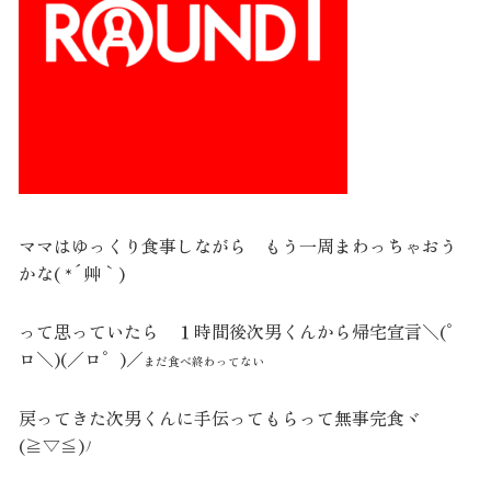
ママはゆっくり食事しながら もう一周まわっちゃおう
かな( *´艸｀)
って思っていたら １時間後次男くんから帰宅宣言＼(゜
ロ＼)(／ロ゜)／
まだ食べ終わってない
戻ってきた次男くんに手伝ってもらって無事完食ヾ
(≧▽≦)ﾉ