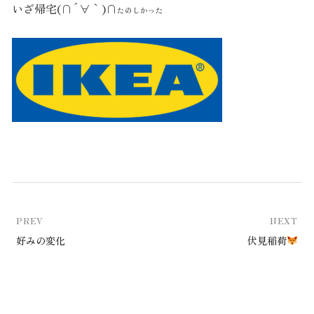
いざ帰宅(∩´∀｀)∩
たのしかった
PREV
NEXT
好みの変化
伏見稲荷